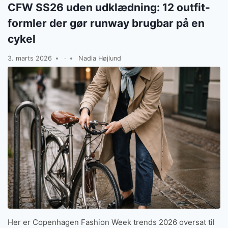
CFW SS26 uden udklædning: 12 outfit-
formler der gør runway brugbar på en
cykel
3. marts 2026
·
Nadia Højlund
Her er Copenhagen Fashion Week trends 2026 oversat til