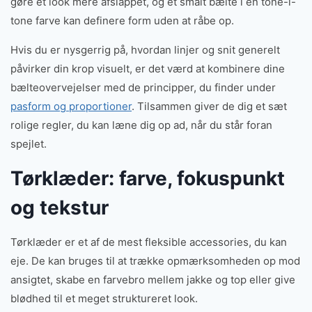
gøre et look mere afslappet, og et smalt bælte i en tone-i-
tone farve kan definere form uden at råbe op.
Hvis du er nysgerrig på, hvordan linjer og snit generelt
påvirker din krop visuelt, er det værd at kombinere dine
bælteovervejelser med de principper, du finder under
pasform og proportioner
. Tilsammen giver de dig et sæt
rolige regler, du kan læne dig op ad, når du står foran
spejlet.
Tørklæder: farve, fokuspunkt
og tekstur
Tørklæder er et af de mest fleksible accessories, du kan
eje. De kan bruges til at trække opmærksomheden op mod
ansigtet, skabe en farvebro mellem jakke og top eller give
blødhed til et meget struktureret look.