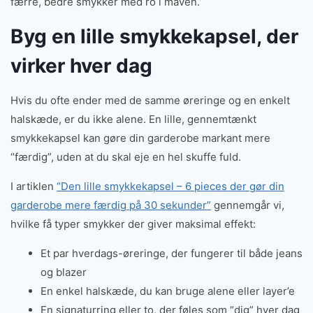
færre, bedre smykker med ro i maven.
Byg en lille smykkekapsel, der
virker hver dag
Hvis du ofte ender med de samme øreringe og en enkelt
halskæde, er du ikke alene. En lille, gennemtænkt
smykkekapsel kan gøre din garderobe markant mere
“færdig”, uden at du skal eje en hel skuffe fuld.
I artiklen
“Den lille smykkekapsel – 6 pieces der gør din
garderobe mere færdig på 30 sekunder”
gennemgår vi,
hvilke få typer smykker der giver maksimal effekt:
Et par hverdags-øreringe, der fungerer til både jeans
og blazer
En enkel halskæde, du kan bruge alene eller layer’e
En signaturring eller to, der føles som “dig” hver dag