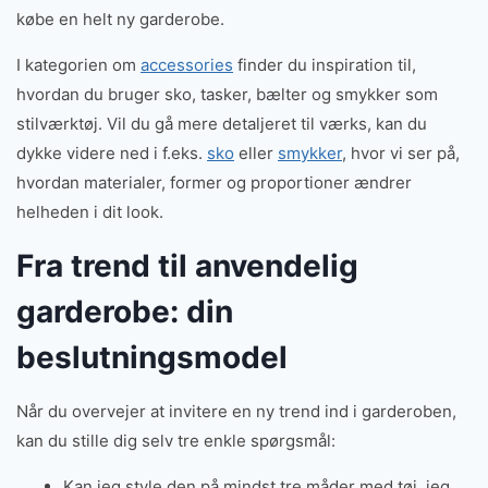
købe en helt ny garderobe.
I kategorien om
accessories
finder du inspiration til,
hvordan du bruger sko, tasker, bælter og smykker som
stilværktøj. Vil du gå mere detaljeret til værks, kan du
dykke videre ned i f.eks.
sko
eller
smykker
, hvor vi ser på,
hvordan materialer, former og proportioner ændrer
helheden i dit look.
Fra trend til anvendelig
garderobe: din
beslutningsmodel
Når du overvejer at invitere en ny trend ind i garderoben,
kan du stille dig selv tre enkle spørgsmål:
Kan jeg style den på mindst tre måder med tøj, jeg