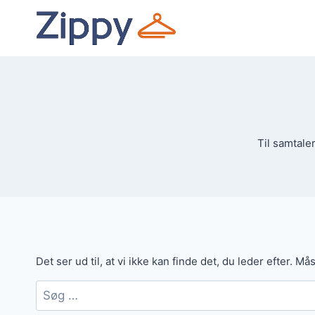
Fortsæt
til
indhold
Til samtale
Det ser ud til, at vi ikke kan finde det, du leder efter. M
Søg
efter: