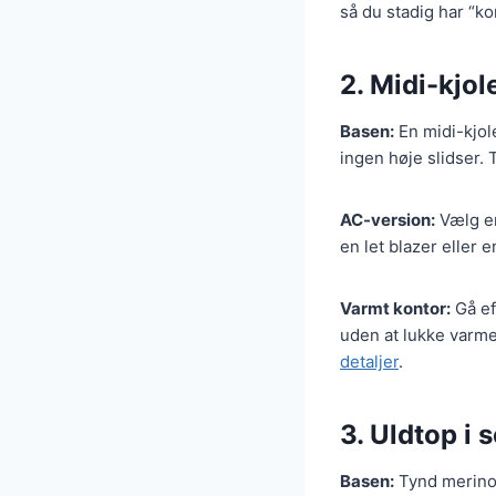
så du stadig har “ko
2. Midi-kjo
Basen:
En midi-kjol
ingen høje slidser.
AC-version:
Vælg en
en let blazer eller e
Varmt kontor:
Gå ef
uden at lukke varme
detaljer
.
3. Uldtop i
Basen:
Tynd merinou