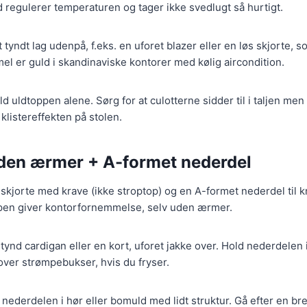
d regulerer temperaturen og tager ikke svedlugt så hurtigt.
t tyndt lag udenpå, f.eks. en uforet blazer eller en løs skjorte, 
el er guld i skandinaviske kontorer med kølig aircondition.
d uldtoppen alene. Sørg for at culotterne sidder til i taljen men 
 klistereffekten på stolen.
uden ærmer + A-formet nederdel
kjorte med krave (ikke stroptop) og en A-formet nederdel til kn
pen giver kontorfornemmelse, selv uden ærmer.
ynd cardigan eller en kort, uforet jakke over. Hold nederdelen i 
 over strømpebukser, hvis du fryser.
nederdelen i hør eller bomuld med lidt struktur. Gå efter en bre