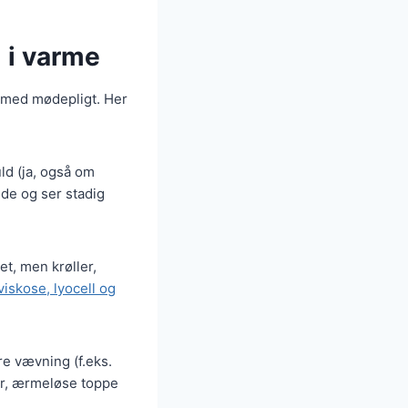
 i varme
a med mødepligt. Her
ld (ja, også om
nde og ser stadig
t, men krøller,
viskose, lyocell og
re vævning (f.eks.
hør, ærmeløse toppe