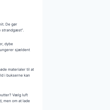
nit. De gør
ve strandgæst”.
er, dybe
 fungerer sjældent
øde materialer til at
ld i bukserne kan
utter? Vælg luft
d, men om at lade