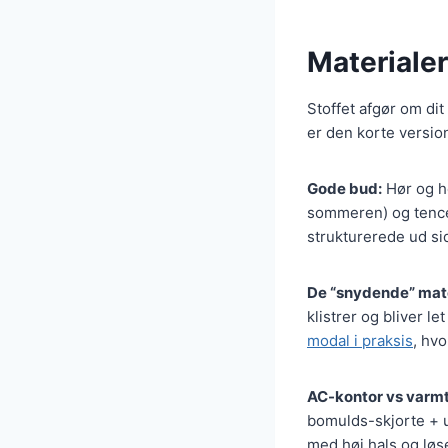
Materialer
Stoffet afgør om dit
er den korte versio
Gode bud:
Hør og hø
sommeren) og tencel
strukturerede ud si
De “snydende” mate
klistrer og bliver l
modal i praksis
, hvo
AC-kontor vs varmt
bomulds-skjorte + uf
med høj hals og løs