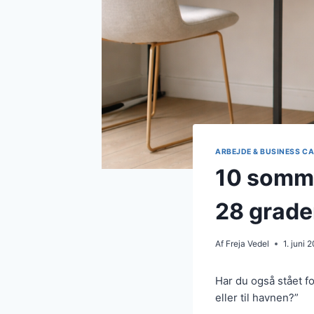
ARBEJDE & BUSINESS C
10 sommer
28 grade
Af
Freja Vedel
1. juni 
Har du også stået f
eller til havnen?”