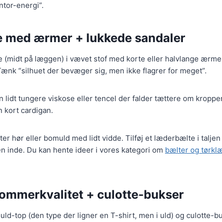
ntor-energi”.
le med ærmer + lukkede sandaler
e (midt på læggen) i vævet stof med korte eller halvlange ærmer
 Tænk “silhuet der bevæger sig, men ikke flagrer for meget”.
 lidt tungere viskose eller tencel der falder tættere om kropp
n kort cardigan.
ter hør eller bomuld med lidt vidde. Tilføj et læderbælte i taljen
n inde. Du kan hente ideer i vores kategori om
bælter og tørk
 sommerkvalitet + culotte-bukser
ld-top (den type der ligner en T-shirt, men i uld) og culotte-b