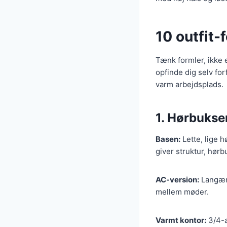
10 outfit-
Tænk formler, ikke e
opfinde dig selv fo
varm arbejdsplads.
1. Hørbukse
Basen:
Lette, lige 
giver struktur, hørb
AC-version:
Langærm
mellem møder.
Varmt kontor:
3/4-æ