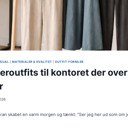
ASUAL
|
MATERIALER & KVALITET
|
OUTFIT-FORMLER
outfits til kontoret der ove
r
2026
oran skabet en varm morgen og tænkt: “Ser jeg her ud som om je