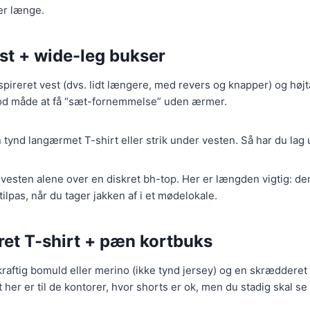
er længe.
est + wide-leg bukser
pireret vest (dvs. lidt længere, med revers og knapper) og højt
god måde at få “sæt-fornemmelse” uden ærmer.
tynd langærmet T-shirt eller strik under vesten. Så har du lag u
vesten alene over en diskret bh-top. Her er længden vigtig: den
tilpas, når du tager jakken af i et mødelokale.
eret T-shirt + pæn kortbuks
kraftig bomuld eller merino (ikke tynd jersey) og en skrædderet 
 her er til de kontorer, hvor shorts er ok, men du stadig skal se