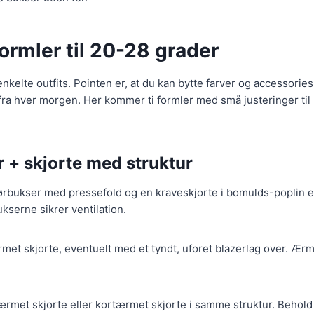
formler til 20-28 grader
nkelte outfits. Pointen er, at du kan bytte farver og accessories
rfra hver morgen. Her kommer ti formler med små justeringer ti
r + skjorte med struktur
hørbukser med pressefold og en kraveskjorte i bomulds-poplin el
ukserne sikrer ventilation.
et skjorte, eventuelt med et tyndt, uforet blazerlag over. Ærm
rmet skjorte eller kortærmet skjorte i samme struktur. Behold