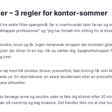
ler – 3 regler for kontor-sommer
d tre enkle filter-spørgsmål, før vi overhovedet taler farver og s
fslappet professionel” og “jeg har forladt min stilling for at bli
uldre, bryst og lår. Ingen behøvede stropper der konstant glid
joler der bliver til en top, når du sætter dig. Spaghettistropper
g over.
e tøj med lidt struktur (krave, pressefold, fast linning) får selv bl
de ud. En skjortekrave, en skarp skuldersøm eller en pressefo
øse silhuetter.
u bevæge arme og skuldre uden at føle dig klistret efter 20 min
ær på overkrop og bag knæene. Det handler ikke om at vise hu