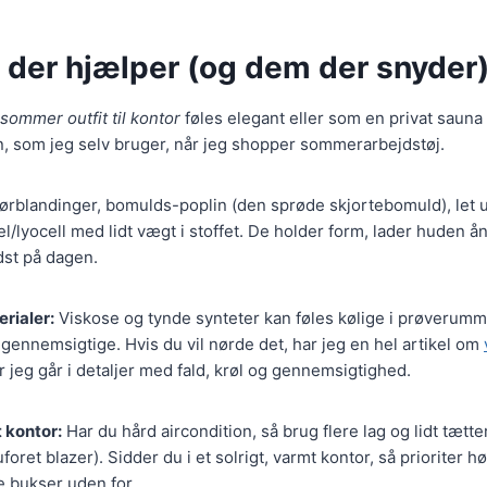
 der hjælper (og dem der snyder)
sommer outfit til kontor
føles elegant eller som en privat saun
n, som jeg selv bruger, når jeg shopper sommerarbejdstøj.
rblandinger, bomulds-poplin (den sprøde skjortebomuld), let u
/lyocell med lidt vægt i stoffet. De holder form, lader huden å
dst på dagen.
rialer:
Viskose og tynde synteter kan føles kølige i prøverumme
et gennemsigtige. Hvis du vil nørde det, har jeg en hel artikel om
r jeg går i detaljer med fald, krøl og gennemsigtighed.
 kontor:
Har du hård aircondition, så brug flere lag og lidt tætte
oret blazer). Sidder du i et solrigt, varmt kontor, så prioriter 
e bukser uden for.