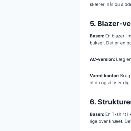
skærer, når du sidd
5. Blazer-v
Basen:
En blazer-ins
bukser. Det er en 
AC-version:
Læg en 
Varmt kontor:
Brug 
at du også føler dig 
6. Struktur
Basen:
En T-shirt i 
lige over knæet. Det