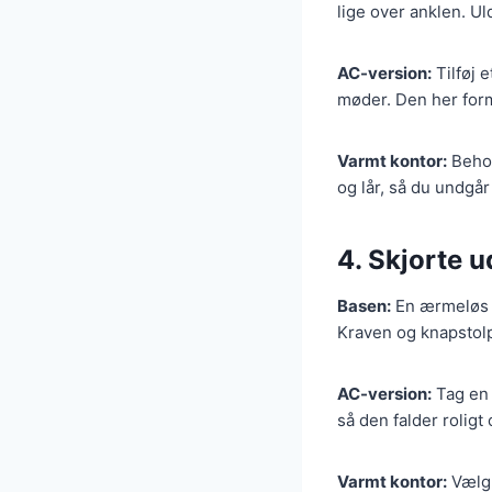
lige over anklen. Ul
AC-version:
Tilføj e
møder. Den her form
Varmt kontor:
Behol
og lår, så du undgår
4. Skjorte 
Basen:
En ærmeløs s
Kraven og knapstol
AC-version:
Tag en t
så den falder roligt
Varmt kontor:
Vælg 