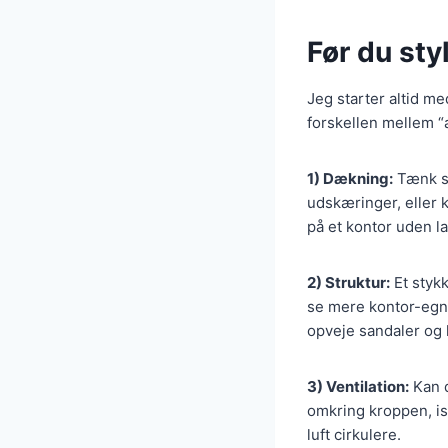
Før du sty
Jeg starter altid me
forskellen mellem “a
1) Dækning:
Tænk sk
udskæringer, eller k
på et kontor uden la
2) Struktur:
Et stykk
se mere kontor-egne
opveje sandaler og l
3) Ventilation:
Kan d
omkring kroppen, is
luft cirkulere.