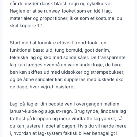
når de møder dansk blæst, regn og cykelkurve.
Nøglen er at se runway-looket som en idé i lag,
materialer og proportioner, ikke som et kostume, du
skal kopiere 1:1.
Start med at forankre ethvert trend-look i en
funktionel base: uld, tung bomuld, godt denim,
tekniske lag og sko med solide såler. De transparente
lag kan lægges ovenpå en varm undertrøje, de bare
ben kan skiftes ud med uldsokker og strømpebukser,
og de åbne sandaler kan suppleres med lukkede sko
de dage, hvor vejret insisterer.
Lag-på-lag er din bedste ven i overgangen mellem
januar-kulde og august-regn. Brug tynde, åndbare lag
tættest på kroppen og mere vindtætte lag yderst, så
du kan justere i løbet af dagen. Hvis du vil nørde mere
i, hvordan et lag-system faktisk bliver behageligt i