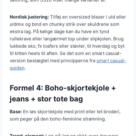
Nordisk justering:
Tilføj en oversized blazer i uld eller
uldmix og bind en chunky strik over skuldrene som
ekstra lag. På kølige dage kan du have en tynd
rullekrave eller langærmet top under slipkjolen. Brug
lukkede sko, fx loafers eller støvler, til hverdag og byt
til kitten heels til aften. Se det som en smart casual-
version beslægtet med principperne fra
smart casual-
guiden
.
Formel 4: Boho-skjortekjole +
jeans + stor tote bag
Base:
En løs skjortekjole med print eller let broderi,
som peger på den boho-feminine strømning.
Trend-element:
Lag-på-lag og skirt-over-trousers,