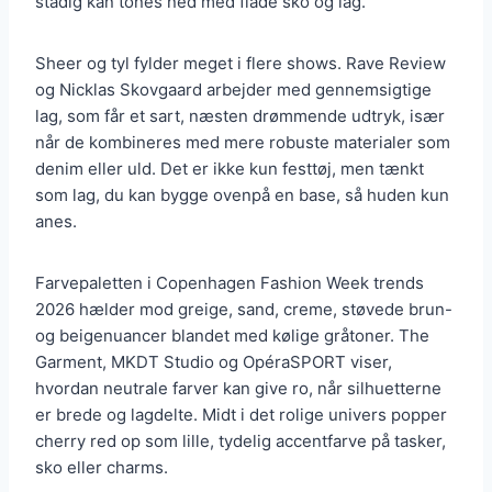
stadig kan tones ned med flade sko og lag.
Sheer og tyl fylder meget i flere shows. Rave Review
og Nicklas Skovgaard arbejder med gennemsigtige
lag, som får et sart, næsten drømmende udtryk, især
når de kombineres med mere robuste materialer som
denim eller uld. Det er ikke kun festtøj, men tænkt
som lag, du kan bygge ovenpå en base, så huden kun
anes.
Farvepaletten i Copenhagen Fashion Week trends
2026 hælder mod greige, sand, creme, støvede brun-
og beigenuancer blandet med kølige gråtoner. The
Garment, MKDT Studio og OpéraSPORT viser,
hvordan neutrale farver kan give ro, når silhuetterne
er brede og lagdelte. Midt i det rolige univers popper
cherry red op som lille, tydelig accentfarve på tasker,
sko eller charms.