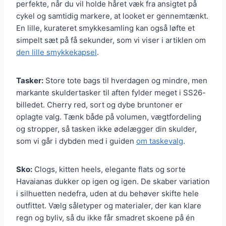
perfekte, når du vil holde håret væk fra ansigtet på
cykel og samtidig markere, at looket er gennemtænkt.
En lille, kurateret smykkesamling kan også løfte et
simpelt sæt på få sekunder, som vi viser i artiklen om
den lille smykkekapsel
.
Tasker:
Store tote bags til hverdagen og mindre, men
markante skuldertasker til aften fylder meget i SS26-
billedet. Cherry red, sort og dybe bruntoner er
oplagte valg. Tænk både på volumen, vægtfordeling
og stropper, så tasken ikke ødelægger din skulder,
som vi går i dybden med i guiden
om taskevalg
.
Sko:
Clogs, kitten heels, elegante flats og sorte
Havaianas dukker op igen og igen. De skaber variation
i silhuetten nedefra, uden at du behøver skifte hele
outfittet. Vælg såletyper og materialer, der kan klare
regn og byliv, så du ikke får smadret skoene på én