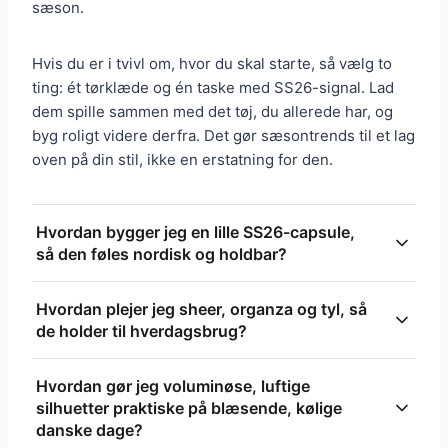
sæson.
Hvis du er i tvivl om, hvor du skal starte, så vælg to
ting: ét tørklæde og én taske med SS26-signal. Lad
dem spille sammen med det tøj, du allerede har, og
byg roligt videre derfra. Det gør sæsontrends til et lag
oven på din stil, ikke en erstatning for den.
Hvordan bygger jeg en lille SS26-capsule,
så den føles nordisk og holdbar?
Vælg 6-8 baser med fokus på snit og materialer: en
Hvordan plejer jeg sheer, organza og tyl, så
glat, skræddersyet blazer, et par lige bukser, en
de holder til hverdagsbrug?
voluminøs kjole i kvalitetstextil, en midi-nederdel,
en tætsiddende base-top, en robust taske og et
Behandl sarte stoffer skånsomt: håndvask i koldt
Hvordan gør jeg voluminøse, luftige
silkeskjerf som accent. Investér i de items, du
vand eller brug skåneprogram i vaskemaskinen med
silhuetter praktiske på blæsende, kølige
bruger mest (blazer, kjole, taske) og lad små
netpose og mild sæbe, undgå høj centrifuge og
danske dage?
accessories som skinny scarves eller hårclips levere
lufttør fladt eller på bøjle. Damp i stedet for at