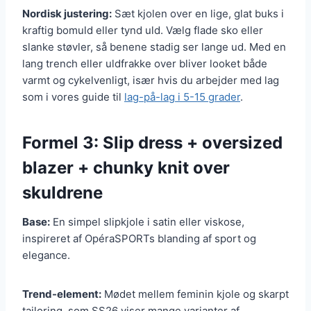
Nordisk justering:
Sæt kjolen over en lige, glat buks i
kraftig bomuld eller tynd uld. Vælg flade sko eller
slanke støvler, så benene stadig ser lange ud. Med en
lang trench eller uldfrakke over bliver looket både
varmt og cykelvenligt, især hvis du arbejder med lag
som i vores guide til
lag-på-lag i 5-15 grader
.
Formel 3: Slip dress + oversized
blazer + chunky knit over
skuldrene
Base:
En simpel slipkjole i satin eller viskose,
inspireret af OpéraSPORTs blanding af sport og
elegance.
Trend-element:
Mødet mellem feminin kjole og skarpt
tailoring, som SS26 viser mange varianter af.