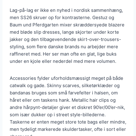
Lag-på-lag er ikke en nyhed i nordisk sammenhæng,
men SS26 skruer op for kontrasterne. Gestuz og
Baum und Pferdgarten mixer skræddersyede blazere
med bløde slip dresses, lange skjorter under korte
jakker og den tilbagevendende skirt-over-trousers-
styling, som flere danske brands nu arbejder mere
raffineret med. Her ser man ofte en glat, lige buks
under en kjole eller nederdel med mere volumen.
Accessories fylder uforholdsmæssigt meget på både
catwalk og gade. Skinny scarves, silketørklæder og
bandanas bruges som små farvefelter i halsen, om
håret eller om taskens hank. Metallic hair clips og
andre hårpynt-detaljer giver et diskret 90’er/00’er-nik,
som især dukker op i street style-billederne.
Taskerne er enten meget store tote bags eller mindre,
men tydeligt markerede skuldertasker, ofte i sort eller