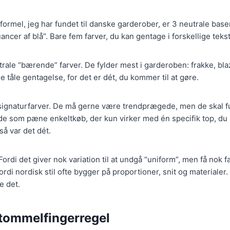
)
ormel, jeg har fundet til danske garderober, er 3 neutrale base
uancer af blå”. Bare fem farver, du kan gentage i forskellige tekst
rale “bærende” farver. De fylder mest i garderoben: frakke, blaz
e tåle gentagelse, for det er dét, du kommer til at gøre.
signaturfarver. De må gerne være trendprægede, men de skal f
 de som pæne enkeltkøb, der kun virker med én specifik top, du i
så var det dét.
ordi det giver nok variation til at undgå “uniform”, men få nok fa
rdi nordisk stil ofte bygger på proportioner, snit og materialer.
e det.
 tommelfingerregel