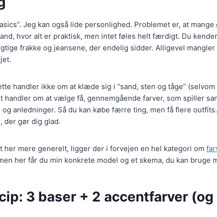
g
basics”. Jeg kan også lide personlighed. Problemet er, at mange
nd, hvor alt er praktisk, men intet føles helt færdigt. Du kende
rigtige frakke og jeansene, der endelig sidder. Alligevel mangler
jet.
tte handler ikke om at klæde sig i “sand, sten og tåge” (selvom
et handler om at vælge få, gennemgående farver, som spiller s
og anledninger. Så du kan købe færre ting, men få flere outfits.
 der gør dig glad.
t her mere generelt, ligger der i forvejen en hel kategori om
far
 men her får du min konkrete model og et skema, du kan bruge
ip: 3 baser + 2 accentfarver (og