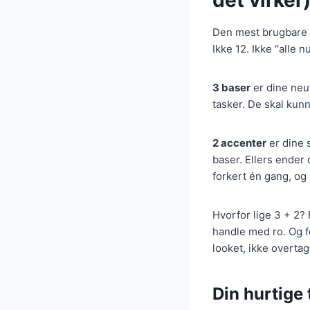
det virker
Den mest brugbare f
Ikke 12. Ikke “alle n
3 baser
er dine neut
tasker. De skal kunn
2 accenter
er dine 
baser. Ellers ender
forkert én gang, og 
Hvorfor lige 3 + 2? F
handle med ro. Og fo
looket, ikke overtag
Din hurtige