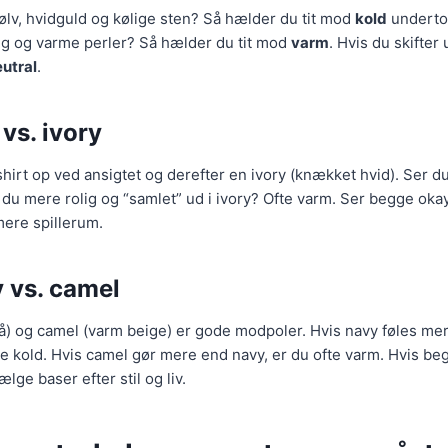
ølv, hvidguld og kølige sten? Så hælder du tit mod
kold
underto
ng og varme perler? Så hælder du tit mod
varm
. Hvis du skifte
utral
.
 vs. ivory
shirt op ved ansigtet og derefter en ivory (knækket hvid). Ser du
 du mere rolig og “samlet” ud i ivory? Ofte varm. Ser begge oka
 mere spillerum.
y vs. camel
lå) og camel (varm beige) er gode modpoler. Hvis navy føles mer
te kold. Hvis camel gør mere end navy, er du ofte varm. Hvis be
lge baser efter stil og liv.