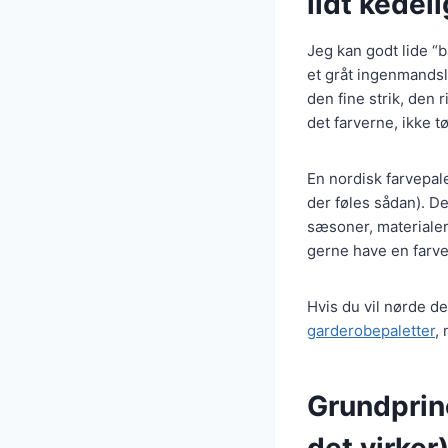
lidt kedeli
Jeg kan godt lide “
et gråt ingenmandsla
den fine strik, den 
det farverne, ikke tø
En nordisk farvepale
der føles sådan). D
sæsoner, materialer 
gerne have en farve,
Hvis du vil nørde de
garderobepaletter
,
Grundprinc