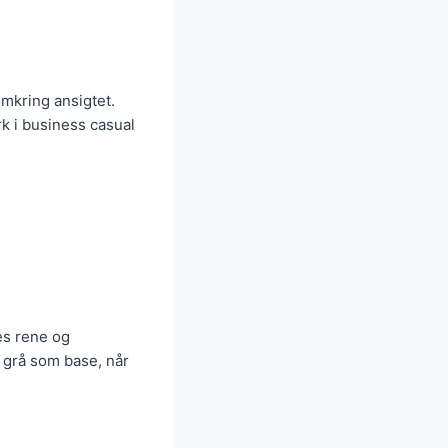
omkring ansigtet.
k i business casual
les rene og
e grå som base, når