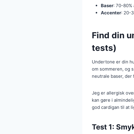
Baser
: 70-80% 
Accenter
: 20-3
Find din u
tests)
Undertone er din hud
om sommeren, og sle
neutrale baser, der f
Jeg er allergisk ove
kan gøre i almindeli
god cardigan til at l
Test 1: Smy