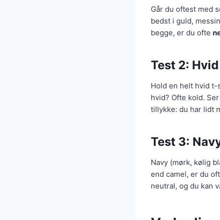
Går du oftest med s
bedst i guld, messi
begge, er du ofte
ne
Test 2: Hvid
Hold en helt hvid t-
hvid? Ofte kold. Ser
tillykke: du har lidt
Test 3: Nav
Navy (mørk, kølig b
end camel, er du of
neutral, og du kan væ