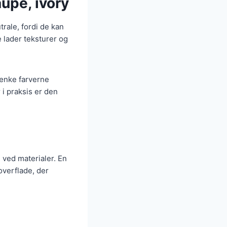
aupe, ivory
trale, fordi de kan
 lader teksturer og
tænke farverne
r i praksis er den
g ved materialer. En
 overflade, der