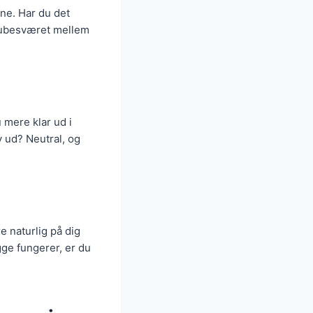
ne. Har du det
r ubesværet mellem
 mere klar ud i
y ud? Neutral, og
e naturlig på dig
gge fungerer, er du