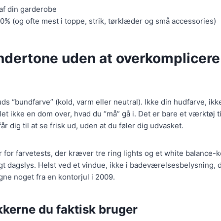
af din garderobe
0% (og ofte mest i toppe, strik, tørklæder og små accessories)
ndertone uden at overkomplicere
s “bundfarve” (kold, varm eller neutral). Ikke din hudfarve, ikk
t ikke en dom over, hvad du “må” gå i. Det er bare et værktøj ti
år dig til at se frisk ud, uden at du føler dig udvasket.
r for farvetests, der kræver tre ring lights og et white balance-k
gt dagslys. Helst ved et vindue, ikke i badeværelsesbelysning, d
igne noget fra en kontorjul i 2009.
kkerne du faktisk bruger