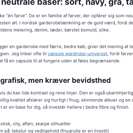
neutrale baser: sort, navy, grå, t
ke “én farve”. De er en familie af farver, der opfører sig som neu
en alt. I nordisk garderobetænkning er de guld værd, fordi de
uldens melering, denim, læder, børstet bomuld, silke.
gger en garderobe med færre, bedre køb, giver det mening at 
en. Jeg linker ofte til
capsule wardrobe-universet
, fordi farve
 at få en capsule til at fungere uden at føles begrænsende.
, grafisk, men kræver bevidsthed
hvis du kan lide kontrast og rene linjer. Den er også ubarmhjerti
 billig kvalitet afslører sig hurtigt i fnug, skinnende albuer og en
t er en base for dig, så investér hellere i bedre fibre og finish.
stisk, city, aften, skarpe silhuetter
å: tekstur og vedligehold (fnugrulle er en livsstil)