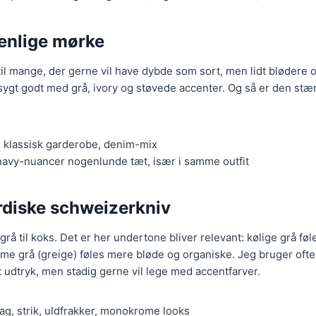
enlige mørke
til mange, der gerne vil have dybde som sort, men lidt blødere 
ygt godt med grå, ivory og støvede accenter. Og så er den stær
e, klassisk garderobe, denim-mix
navy-nuancer nogenlunde tæt, især i samme outfit
rdiske schweizerkniv
isgrå til koks. Det er her undertone bliver relevant: kølige grå fø
arme grå (greige) føles mere bløde og organiske. Jeg bruger oft
igt udtryk, men stadig gerne vil lege med accentfarver.
lag, strik, uldfrakker, monokrome looks