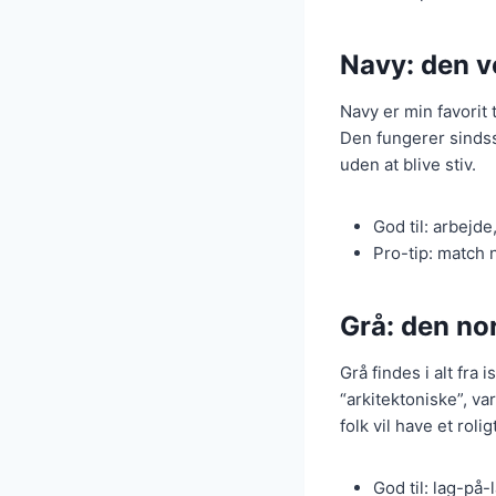
Navy: den v
Navy er min favorit 
Den fungerer sindss
uden at blive stiv.
God til: arbejd
Pro-tip: match 
Grå: den no
Grå findes i alt fra 
“arkitektoniske”, v
folk vil have et rol
God til: lag-på-