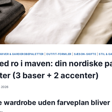
ARVER & GARDEROBEPALETTER
|
OUTFIT-FORMLER
|
SÆSON-SKIFTE
|
STIL & 
d ro i maven: din nordiske p
ter (3 baser + 2 accenter)
s 2026
 wardrobe uden farveplan bliver