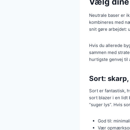
Vælg dine 
Neutrale baser er ik
kombineres med næst
snit gøre arbejdet: 
Hvis du allerede by
sammen med strategi
hurtigste genvej til
Sort: skarp
Sort er fantastisk, 
sort blazer i en lidt
“suger lys”. Hvis sor
God til: minimali
Vær opmærksom p