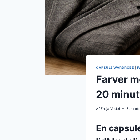
CAPSULE WARDROBE
|
F
Farver me
20 minut
Af
Freja Vedel
3. mart
En capsule