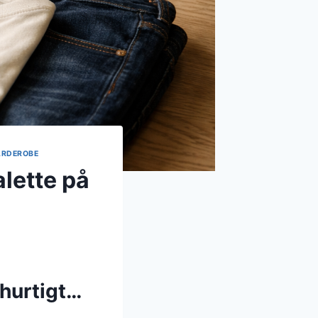
GARDEROBE
alette på
 hurtigt…