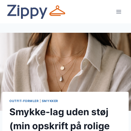
Fortsæt
til
indhold
OUTFIT-FORMLER
|
SMYKKER
Smykke-lag uden støj
(min opskrift på rolige