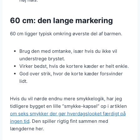
60 cm: den lange markering
60 cm ligger typisk omkring øverste del af barmen.
Brug den med omtanke, især hvis du ikke vil
understrege brystet.
Virker bedst, hvis de kortere kæder er helt enkle.
God over strik, hvor de korte kæder forsvinder
lidt.
Hvis du vil nørde endnu mere smykkelogik, har jeg
tidligere bygget en lille “smykke-kapsel” op i artiklen
om seks smykker der gør hverdagslooket færdigt på
ingen tid
. Den spiller rigtig fint sammen med
længderne her.