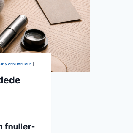
EJE & VEDLIGEHOLD
|
rdede
 fnuller-