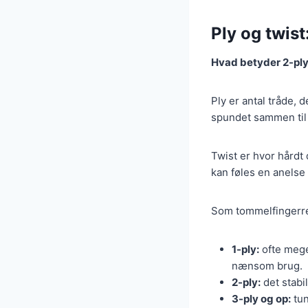
Ply og twist
Hvad betyder 2-pl
Ply er antal tråde, 
spundet sammen til é
Twist er hvor hårdt
kan føles en anelse 
Som tommelfingerrege
1-ply:
ofte meget
nænsom brug.
2-ply:
det stabil
3-ply og op:
tun