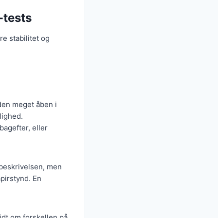
-tests
e stabilitet og
 den meget åben i
lighed.
bagefter, eller
tbeskrivelsen, men
pirstynd. En
dt om forskellen på