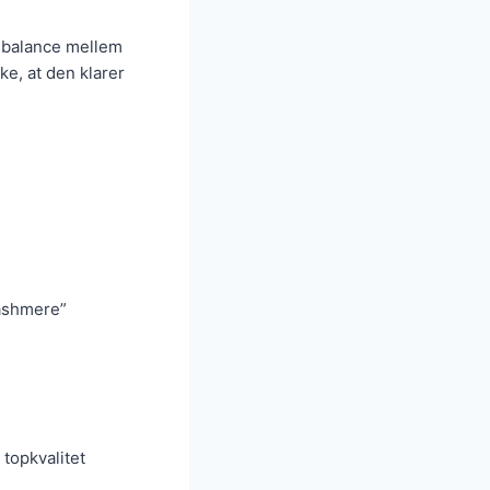
t balance mellem
e, at den klarer
cashmere”
 topkvalitet