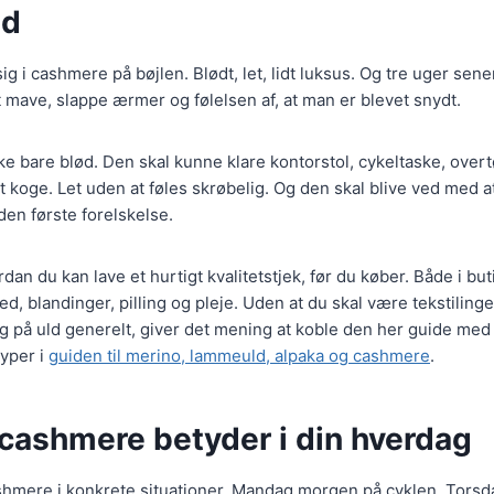
ld
sig i cashmere på bøjlen. Blødt, let, lidt luksus. Og tre uger sene
 mave, slappe ærmer og følelsen af, at man er blevet snydt.
e bare blød. Den skal kunne klare kontorstol, cykeltaske, overtø
 koge. Let uden at føles skrøbelig. Og den skal blive ved med 
den første forelskelse.
rdan du kan lave et hurtigt kvalitetstjek, før du køber. Både i buti
hed, blandinger, pilling og pleje. Uden at du skal være tekstiling
ig på uld generelt, giver det mening at koble den her guide med
yper i
guiden til merino, lammeuld, alpaka og cashmere
.
cashmere betyder i din hverdag
shmere i konkrete situationer. Mandag morgen på cyklen. Torsda