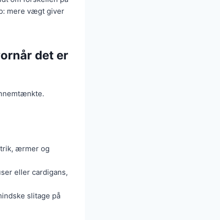
p: mere vægt giver
vornår det er
gennemtænkte.
strik, ærmer og
user eller cardigans,
indske slitage på