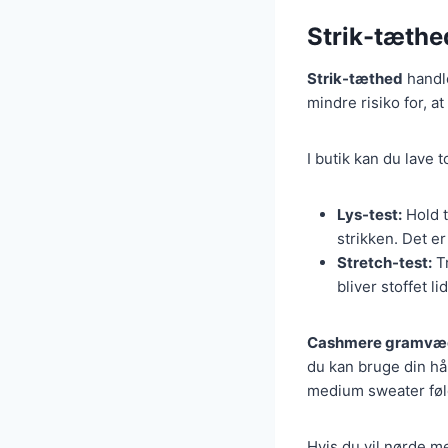
Strik-tæthe
Strik-tæthed
handle
mindre risiko for, at
I butik kan du lave t
Lys-test:
Hold t
strikken. Det e
Stretch-test:
Tr
bliver stoffet li
Cashmere gramvæ
du kan bruge din hå
medium sweater føle
Hvis du vil nørde m