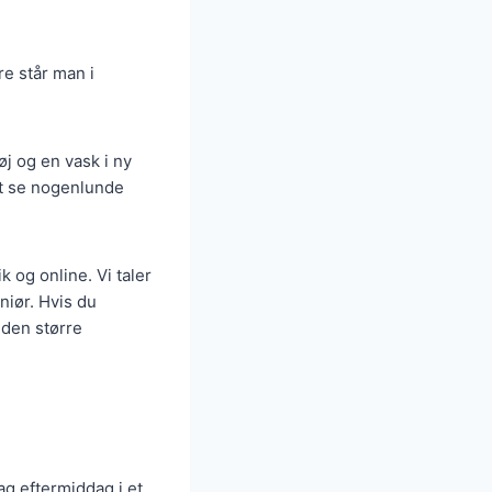
re står man i
j og en vask i ny
at se nogenlunde
k og online. Vi taler
eniør. Hvis du
 den større
g eftermiddag i et