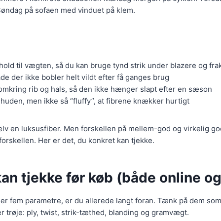
Søndag på sofaen med vinduet på klem.
hold til vægten, så du kan bruge tynd strik under blazere og fra
de der ikke bobler helt vildt efter få ganges brug
mkring rib og hals, så den ikke hænger slapt efter en sæson
huden, men ikke så “fluffy”, at fibrene knækker hurtigt
elv en luksusfiber. Men forskellen på mellem-god og virkelig go
forskellen. Her er det, du konkret kan tjekke.
kan tjekke før køb (både online og 
er fem parametre, er du allerede langt foran. Tænk på dem som
r trøje: ply, twist, strik-tæthed, blanding og gramvægt.