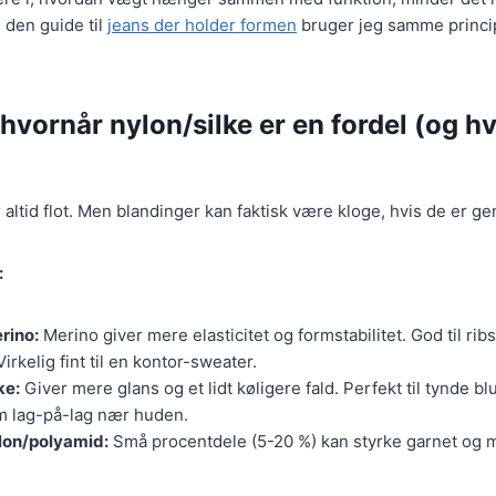
 den guide til
jeans der holder formen
bruger jeg samme princi
hvornår nylon/silke er en fordel (og h
altid flot. Men blandinger kan faktisk være kloge, hvis de er 
:
rino:
Merino giver mere elasticitet og formstabilitet. God til rib
rkelig fint til en kontor-sweater.
ke:
Giver mere glans og et lidt køligere fald. Perfekt til tynde bl
m lag-på-lag nær huden.
lon/polyamid:
Små procentdele (5-20 %) kan styrke garnet og m