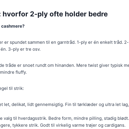
: hvorfor 2-ply ofte holder bedre
y cashmere?
der er spundet sammen til en garntråd. 1-ply er én enkelt tråd. 2-
n. 3-ply er tre osv.
 de tråde er snoet rundt om hinanden. Mere twist giver typisk me
mindre fluffy.
l til strik:
 let, delikat, lidt gennemsigtig. Fin til tørklæder og ultra let l
e valg til hverdagsstrik. Bedre form, mindre pilling, stadig blødt.
gere, tykkere strik. Godt til virkelig varme trøjer og cardigans.