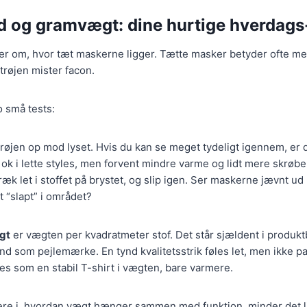
d og gramvægt: dine hurtige hverdags
r om, hvor tæt maskerne ligger. Tætte masker betyder ofte mer
 trøjen mister facon.
o små tests:
røjen op mod lyset. Hvis du kan se meget tydeligt igennem, er
r ok i lette styles, men forvent mindre varme og lidt mere skrøbe
æk let i stoffet på brystet, og slip igen. Ser maskerne jævnt ud 
dt “slapt” i området?
gt
er vægten per kvadratmeter stof. Det står sjældent i produk
nd som pejlemærke. En tynd kvalitetsstrik føles let, men ikke pa
s som en stabil T-shirt i vægten, bare varmere.
ere i, hvordan vægt hænger sammen med funktion, minder det li