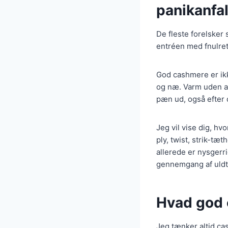
panikanfa
De fleste forelsker 
entréen med fnulret
God cashmere er ikk
og næ. Varm uden at
pæn ud, også efter 
Jeg vil vise dig, hvo
ply, twist, strik-tæt
allerede er nysgerr
gennemgang af uldt
Hvad god 
Jeg tænker altid ca