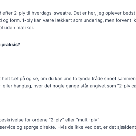
d efter 2-ply til hverdags-sweatre. Det er her, jeg oplever beds
 og form. 1-ply kan være lækkert som underlag, men forvent ikk
ol uden mærker.
i praksis?
 helt tæt på og se, om du kan ane to tynde tråde snoet sammen
 eller hangtag, hvor det nogle gange står angivet som “2-ply 
eskrivelse for ordene “2-ply” eller “multi-ply”
service og spørge direkte. Hvis de ikke ved det, er det sjældent