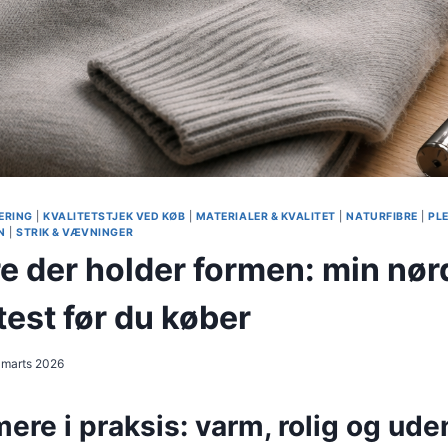
ERING
|
KVALITETSTJEK VED KØB
|
MATERIALER & KVALITET
|
NATURFIBRE
|
PL
N
|
STRIK & VÆVNINGER
 der holder formen: min nø
test før du køber
 marts 2026
re i praksis: varm, rolig og uden