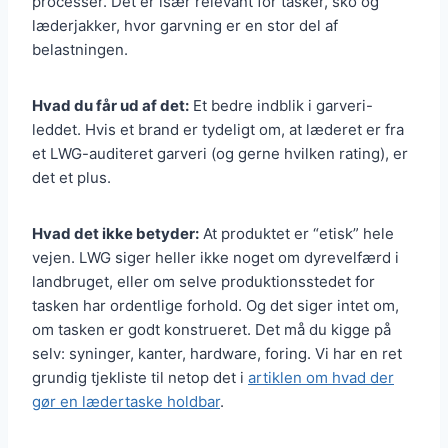
processer. Det er især relevant for tasker, sko og
læderjakker, hvor garvning er en stor del af
belastningen.
Hvad du får ud af det:
Et bedre indblik i garveri-
leddet. Hvis et brand er tydeligt om, at læderet er fra
et LWG-auditeret garveri (og gerne hvilken rating), er
det et plus.
Hvad det ikke betyder:
At produktet er “etisk” hele
vejen. LWG siger heller ikke noget om dyrevelfærd i
landbruget, eller om selve produktionsstedet for
tasken har ordentlige forhold. Og det siger intet om,
om tasken er godt konstrueret. Det må du kigge på
selv: syninger, kanter, hardware, foring. Vi har en ret
grundig tjekliste til netop det i
artiklen om hvad der
gør en lædertaske holdbar
.