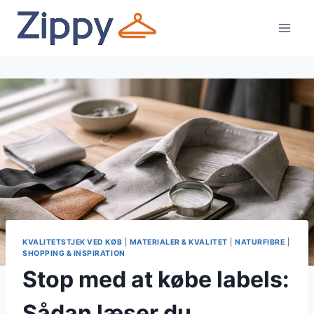
Fortsæt
til
indhold
KVALITETSTJEK VED KØB
|
MATERIALER & KVALITET
|
NATURFIBRE
|
SHOPPING & INSPIRATION
Stop med at købe labels:
Sådan læser du