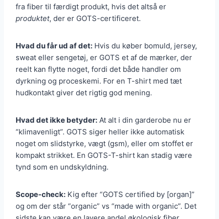
fra fiber til færdigt produkt, hvis det altså er
produktet
, der er GOTS-certificeret.
Hvad du får ud af det:
Hvis du køber bomuld, jersey,
sweat eller sengetøj, er GOTS et af de mærker, der
reelt kan flytte noget, fordi det både handler om
dyrkning og proceskemi. For en T-shirt med tæt
hudkontakt giver det rigtig god mening.
Hvad det ikke betyder:
At alt i din garderobe nu er
“klimavenligt”. GOTS siger heller ikke automatisk
noget om slidstyrke, vægt (gsm), eller om stoffet er
kompakt strikket. En GOTS-T-shirt kan stadig være
tynd som en undskyldning.
Scope-check:
Kig efter “GOTS certified by [organ]”
og om der står “organic” vs “made with organic”. Det
sidste kan være en lavere andel økologisk fiber.