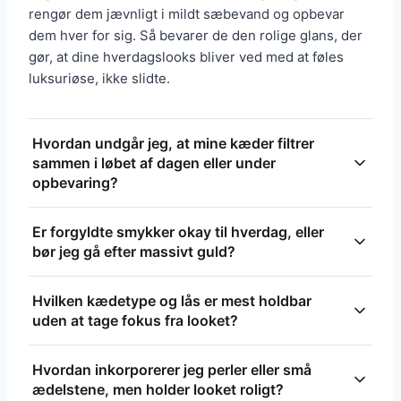
rengør dem jævnligt i mildt sæbevand og opbevar
dem hver for sig. Så bevarer de den rolige glans, der
gør, at dine hverdagslooks bliver ved med at føles
luksuriøse, ikke slidte.
Hvordan undgår jeg, at mine kæder filtrer
sammen i løbet af dagen eller under
opbevaring?
Lås korte kæder bagpå halsen uden at samle dem i
Er forgyldte smykker okay til hverdag, eller
samme lukkepunkt, eller brug en
bør jeg gå efter massivt guld?
kædespreder/’layering bar’, som holder stykkerne
adskilt. Opbevar kæder hængende eller fladt i
Forgyldning kan være et fint valg, hvis du vil holde
Hvilken kædetype og lås er mest holdbar
separate småposer og rul tynde kæder ind i blødt
budgettet og rotere ofte, men kvaliteten varierer
uden at tage fokus fra looket?
stof for at forhindre knuder.
meget efter tykkelsen af forgyldningen (måles i
mikron). Vælg vermeil eller tyk forgyldning til hyppig
Enkle anker- eller cable-kæder og box-kæder giver
Hvordan inkorporerer jeg perler eller små
brug, og invester i massivt guld til staples, du vil
et slankt, holdbart udtryk, mens hulrume eller alt for
ædelstene, men holder looket roligt?
have i mange år.
tynde kæder slidt hurtigere. Foretræk en solid