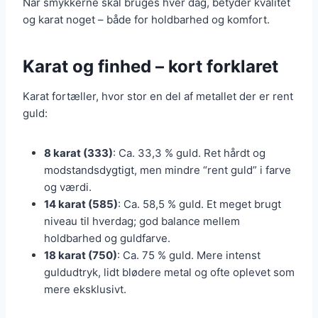
Når smykkerne skal bruges hver dag, betyder kvalitet
og karat noget – både for holdbarhed og komfort.
Karat og finhed – kort forklaret
Karat fortæller, hvor stor en del af metallet der er rent
guld:
8 karat (333)
: Ca. 33,3 % guld. Ret hårdt og
modstandsdygtigt, men mindre “rent guld” i farve
og værdi.
14 karat (585)
: Ca. 58,5 % guld. Et meget brugt
niveau til hverdag; god balance mellem
holdbarhed og guldfarve.
18 karat (750)
: Ca. 75 % guld. Mere intenst
guldudtryk, lidt blødere metal og ofte oplevet som
mere eksklusivt.