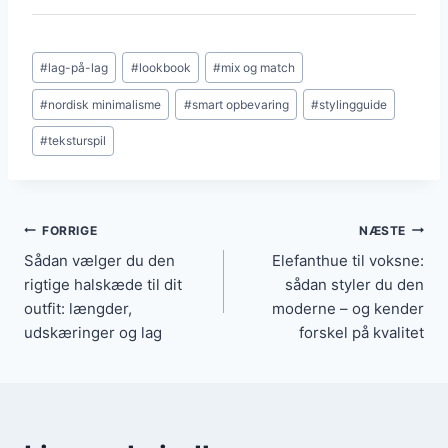
lobster-lås og svejsede springringe i enderne for
Vælg små, matte eller bezel-satte sten og én perle-
daglig robusthed.
eller stenanordning som det diskrete fokuspunkt, så
Indlæg-
#
lag-på-lag
#
lookbook
#
mix og match
resten af smykkerne forbliver rene. Hold
tags:
proportionerne små og match metallet til resten af
#
nordisk minimalisme
#
smart opbevaring
#
stylingguide
dine guldsmykker for et harmonisk udtryk.
#
teksturspil
Indlægsnavigation
FORRIGE
NÆSTE
Sådan vælger du den
Elefanthue til voksne:
rigtige halskæde til dit
sådan styler du den
outfit: længder,
moderne – og kender
udskæringer og lag
forskel på kvalitet