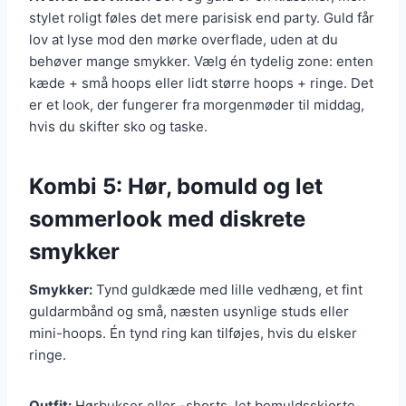
stylet roligt føles det mere parisisk end party. Guld får
lov at lyse mod den mørke overflade, uden at du
behøver mange smykker. Vælg én tydelig zone: enten
kæde + små hoops eller lidt større hoops + ringe. Det
er et look, der fungerer fra morgenmøder til middag,
hvis du skifter sko og taske.
Kombi 5: Hør, bomuld og let
sommerlook med diskrete
smykker
Smykker:
Tynd guldkæde med lille vedhæng, et fint
guldarmbånd og små, næsten usynlige studs eller
mini-hoops. Én tynd ring kan tilføjes, hvis du elsker
ringe.
Outfit:
Hørbukser eller -shorts, let bomuldsskjorte