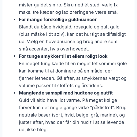
mister guldet sin ro. Skru ned ét sted: vælg fx
maks. tre kæder og lad øreringene være små.
For mange forskellige guldnuancer
Blandt du både hvidguld, rosaguld og gult guld
(plus måske lidt sølv), kan det hurtigt se tilfældigt
ud. Vælg en hovednuance og brug andre som
små accenter, hvis overhovedet.
For tunge smykker til et ellers roligt look
En meget tung kæde til en meget let sommerkjole
kan komme til at dominere på en måde, der
fjerner letheden. Gå efter, at smykkernes vægt og
volume passer til stoffets og årstidens.
Manglende samspil med hudtone og outfit
Guld vil altid have lidt varme. På meget kølige
farver kan det nogle gange virke “påklistret”. Brug
neutrale baser (sort, hvid, beige, grå, marine), og
juster efter, hvad der får din hud til at se levende
ud, ikke bleg.