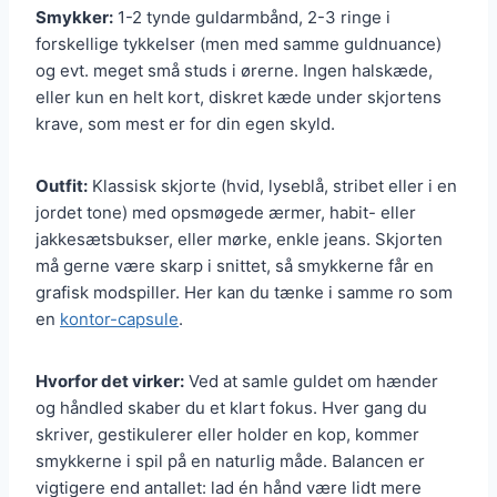
Smykker:
1-2 tynde guldarmbånd, 2-3 ringe i
forskellige tykkelser (men med samme guldnuance)
og evt. meget små studs i ørerne. Ingen halskæde,
eller kun en helt kort, diskret kæde under skjortens
krave, som mest er for din egen skyld.
Outfit:
Klassisk skjorte (hvid, lyseblå, stribet eller i en
jordet tone) med opsmøgede ærmer, habit- eller
jakkesætsbukser, eller mørke, enkle jeans. Skjorten
må gerne være skarp i snittet, så smykkerne får en
grafisk modspiller. Her kan du tænke i samme ro som
en
kontor-capsule
.
Hvorfor det virker:
Ved at samle guldet om hænder
og håndled skaber du et klart fokus. Hver gang du
skriver, gestikulerer eller holder en kop, kommer
smykkerne i spil på en naturlig måde. Balancen er
vigtigere end antallet: lad én hånd være lidt mere