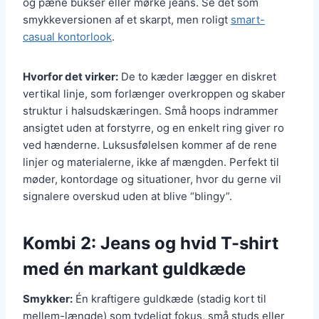
og pæne bukser eller mørke jeans. Se det som
smykkeversionen af et skarpt, men roligt
smart-
casual kontorlook
.
Hvorfor det virker:
De to kæder lægger en diskret
vertikal linje, som forlænger overkroppen og skaber
struktur i halsudskæringen. Små hoops indrammer
ansigtet uden at forstyrre, og en enkelt ring giver ro
ved hænderne. Luksusfølelsen kommer af de rene
linjer og materialerne, ikke af mængden. Perfekt til
møder, kontordage og situationer, hvor du gerne vil
signalere overskud uden at blive “blingy”.
Kombi 2: Jeans og hvid T-shirt
med én markant guldkæde
Smykker:
Én kraftigere guldkæde (stadig kort til
mellem-længde) som tydeligt fokus, små studs eller