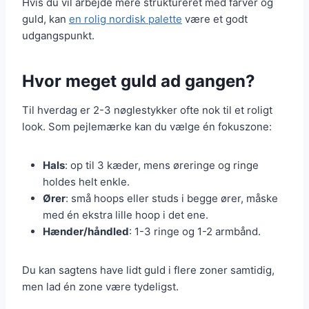
Hvis du vil arbejde mere struktureret med farver og
guld, kan
en rolig nordisk palette
være et godt
udgangspunkt.
Hvor meget guld ad gangen?
Til hverdag er 2-3 nøglestykker ofte nok til et roligt
look. Som pejlemærke kan du vælge én fokuszone:
Hals
: op til 3 kæder, mens øreringe og ringe
holdes helt enkle.
Ører
: små hoops eller studs i begge ører, måske
med én ekstra lille hoop i det ene.
Hænder/håndled
: 1-3 ringe og 1-2 armbånd.
Du kan sagtens have lidt guld i flere zoner samtidig,
men lad én zone være tydeligst.