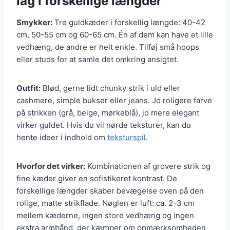
lag i forskellige længder
Smykker:
Tre guldkæder i forskellig længde: 40-42
cm, 50-55 cm og 60-65 cm. Én af dem kan have et lille
vedhæng, de andre er helt enkle. Tilføj små hoops
eller studs for at samle det omkring ansigtet.
Outfit:
Blød, gerne lidt chunky strik i uld eller
cashmere, simple bukser eller jeans. Jo roligere farve
på strikken (grå, beige, mørkeblå), jo mere elegant
virker guldet. Hvis du vil nørde teksturer, kan du
hente ideer i indhold om
teksturspil
.
Hvorfor det virker:
Kombinationen af grovere strik og
fine kæder giver en sofistikeret kontrast. De
forskellige længder skaber bevægelse oven på den
rolige, matte strikflade. Nøglen er luft: ca. 2-3 cm
mellem kæderne, ingen store vedhæng og ingen
ekstra armbånd, der kæmper om opmærksomheden.