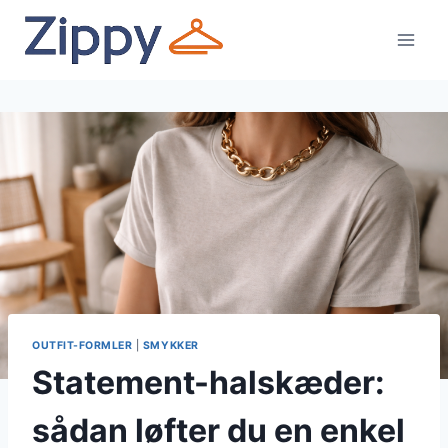
Fortsæt
til
indhold
OUTFIT-FORMLER
|
SMYKKER
Statement-halskæder:
sådan løfter du en enkel