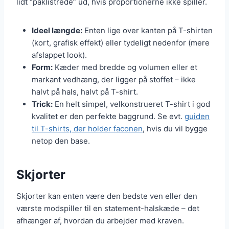
lidt “påklistrede” ud, hvis proportionerne ikke spiller.
Ideel længde:
Enten lige over kanten på T-shirten
(kort, grafisk effekt) eller tydeligt nedenfor (mere
afslappet look).
Form:
Kæder med bredde og volumen eller et
markant vedhæng, der ligger på stoffet – ikke
halvt på hals, halvt på T-shirt.
Trick:
En helt simpel, velkonstrueret T-shirt i god
kvalitet er den perfekte baggrund. Se evt.
guiden
til T-shirts, der holder faconen
, hvis du vil bygge
netop den base.
Skjorter
Skjorter kan enten være den bedste ven eller den
værste modspiller til en statement-halskæde – det
afhænger af, hvordan du arbejder med kraven.