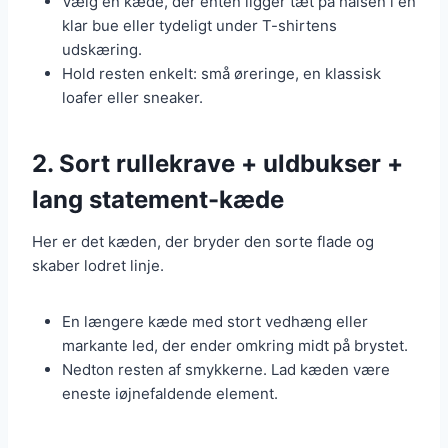
Vælg en kæde, der enten ligger tæt på halsen i en
klar bue eller tydeligt under T-shirtens
udskæring.
Hold resten enkelt: små øreringe, en klassisk
loafer eller sneaker.
2. Sort rullekrave + uldbukser +
lang statement-kæde
Her er det kæden, der bryder den sorte flade og
skaber lodret linje.
En længere kæde med stort vedhæng eller
markante led, der ender omkring midt på brystet.
Nedton resten af smykkerne. Lad kæden være
eneste iøjnefaldende element.